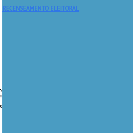
RECENSEAMENTO ELEITORAL
o
o
s