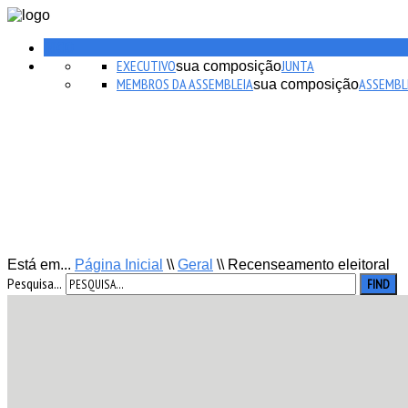
INICIO
EXECUTIVO
JUNTA
sua composição
MEMBROS DA ASSEMBLEIA
ASSEMBL
sua composição
Está em...
Página Inicial
\\
Geral
\\
Recenseamento eleitoral
Pesquisa...
FIND