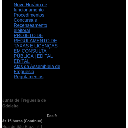
Novo Horário de
funcionamento
Procedimentos
Concursais
Recenseamento
eleitoral
PROJETO DE
REGULAMENTO DE
TAXAS E LICENÇAS
EM CONSULTA
PÚBLICA | EDITAL
EDITAL
Atas da Assembleia de
Freguesia
Regulamentos
HORÁRIO
DE FUNCIONAMENTO
Junta de Freguesia de
Odeleite
Horário de Atendimento:
Das 9
ás 15 horas (Contínuo)
Rua de São Bráz, nº 1