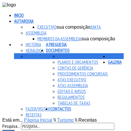
INICIO
AUTARQUIA
EXECUTIVO
JUNTA
sua composição
ASSEMBLEIA
MEMBROS DA ASSEMBLEIA
sua composição
HISTÓRIA
A FREGUESIA
HERÁLDICA
DOCUMENTOS
IDENTIDADE
ATESTADOS
TURISMO
PLANOS E ORÇAMENTOS
GALERIA
CONTAS DE GERÊNCIA
PROCEDIMENTOS CONCURSAIS
ATAS EXECUTIVO
ATAS ASSEMBLEIA
EDITAIS E AVISOS
REGULAMENTOS
TABELAS DE TAXAS
FAZER/VISITAR
CONTACTOS
RECEITAS
Está em...
Página Inicial
\\
Turismo
\\
Receitas
Pesquisa...