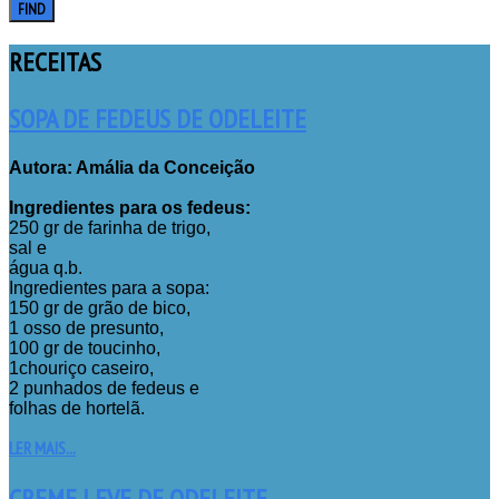
FIND
RECEITAS
SOPA DE FEDEUS DE ODELEITE
Autora: Amália da Conceição
Ingredientes para os fedeus:
250 gr de farinha de trigo,
sal e
água q.b.
Ingredientes para a sopa:
150 gr de grão de bico,
1 osso de presunto,
100 gr de toucinho,
1chouriço caseiro,
2 punhados de fedeus e
folhas de hortelã.
LER MAIS...
CREME LEVE DE ODELEITE