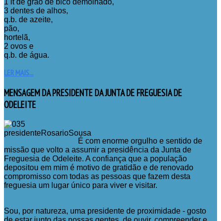
1 lt de grão de bico demolhado,
3 dentes de alhos,
q.b. de azeite,
pão,
hortelã,
2 ovos e
q.b. de água.
LER MAIS...
MENSAGEM
DA PRESIDENTE DA JUNTA DE FREGUESIA DE
ODELEITE
É com enorme orgulho e sentido de
missão que volto a assumir a presidência da Junta de
Freguesia de Odeleite. A confiança que a população
depositou em mim é motivo de gratidão e de renovado
compromisso com todas as pessoas que fazem desta
freguesia um lugar único para viver e visitar.
Sou, por natureza, uma presidente de proximidade - gosto
de estar junto das nossas gentes, de ouvir, compreender e