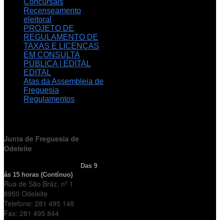
Concursais
Recenseamento
eleitoral
PROJETO DE
REGULAMENTO DE
TAXAS E LICENÇAS
EM CONSULTA
PÚBLICA | EDITAL
EDITAL
Atas da Assembleia de
Freguesia
Regulamentos
HORÁRIO
DE FUNCIONAMENTO
Junta de Freguesia de
Odeleite
Horário de Atendimento:
Das 9
ás 15 horas (Contínuo)
Rua de São Bráz, nº 1
8950 Odeleite
Telefone: 281 495 148
Fax: 281 495 844