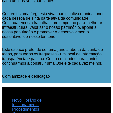
cada um dos seus habitantes.
Queremos uma freguesia viva, participativa e unida, onde
cada pessoa se sinta parte ativa da comunidade.
Continuaremos a trabalhar com empenho para melhorar
infraestruturas, valorizar o nosso património, apoiar a
nossa população e promover o desenvolvimento
sustentável do nosso território.
Este espaço pretende ser uma janela aberta da Junta de
todos, para todos os fregueses - um local de informação,
transparência e partilha. Conto com todos para, juntos,
continuarmos a construir uma Odeleite cada vez melhor.
Com amizade e dedicação
NOTICIAS
RECENTES
Novo Horário de
funcionamento
Procedimentos