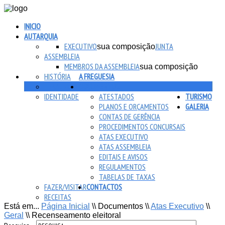
INICIO
AUTARQUIA
EXECUTIVO
JUNTA
sua composição
ASSEMBLEIA
MEMBROS DA ASSEMBLEIA
sua composição
HISTÓRIA
A FREGUESIA
HERÁLDICA
DOCUMENTOS
IDENTIDADE
ATESTADOS
TURISMO
PLANOS E ORÇAMENTOS
GALERIA
CONTAS DE GERÊNCIA
PROCEDIMENTOS CONCURSAIS
ATAS EXECUTIVO
ATAS ASSEMBLEIA
EDITAIS E AVISOS
REGULAMENTOS
TABELAS DE TAXAS
FAZER/VISITAR
CONTACTOS
RECEITAS
Está em...
Página Inicial
\\
Documentos
\\
Atas Executivo
\\
Geral
\\
Recenseamento eleitoral