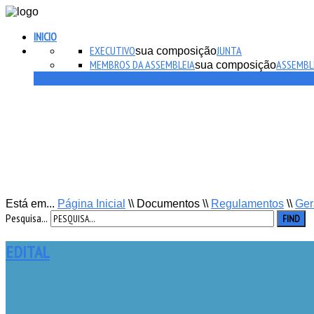
INICIO
EXECUTIVO
JUNTA
sua composição
MEMBROS DA ASSEMBLEIA
ASSEMBL
sua composição
Está em...
Página Inicial
\\
Documentos
\\
Regulamentos
\\
Ger
Pesquisa...
FIND
EDITAL