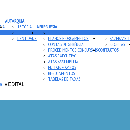
AUTARQUIA
EIA
HISTÓRIA
A FREGUESIA
HERÁLDICA
ATESTADOS
DOCUMENTOS
IDENTIDADE
PLANOS E ORÇAMENTOS
FAZER/VISI
CONTAS DE GERÊNCIA
RECEITAS
PROCEDIMENTOS CONCURSAIS
CONTACTOS
ATAS EXECUTIVO
ATAS ASSEMBLEIA
EDITAIS E AVISOS
REGULAMENTOS
TABELAS DE TAXAS
al
\\
EDITAL