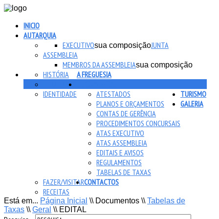
INICIO
AUTARQUIA
EXECUTIVO
JUNTA
sua composição
ASSEMBLEIA
MEMBROS DA ASSEMBLEIA
sua composição
HISTÓRIA
A FREGUESIA
HERÁLDICA
DOCUMENTOS
IDENTIDADE
ATESTADOS
TURISMO
PLANOS E ORÇAMENTOS
GALERIA
CONTAS DE GERÊNCIA
PROCEDIMENTOS CONCURSAIS
ATAS EXECUTIVO
ATAS ASSEMBLEIA
EDITAIS E AVISOS
REGULAMENTOS
TABELAS DE TAXAS
FAZER/VISITAR
CONTACTOS
RECEITAS
Está em...
Página Inicial
\\
Documentos
\\
Tabelas de
Taxas
\\
Geral
\\
EDITAL