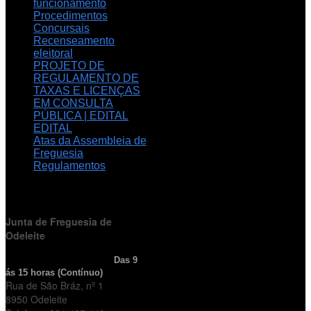
funcionamento
Procedimentos
Concursais
Recenseamento
eleitoral
PROJETO DE
REGULAMENTO DE
TAXAS E LICENÇAS
EM CONSULTA
PÚBLICA | EDITAL
EDITAL
Atas da Assembleia de
Freguesia
Regulamentos
HORÁRIO
DE FUNCIONAMENTO
Junta de Freguesia de
Odeleite
Horário de Atendimento:
Das 9
ás 15 horas (Contínuo)
Rua de São Bráz, nº 1
8950 Odeleite