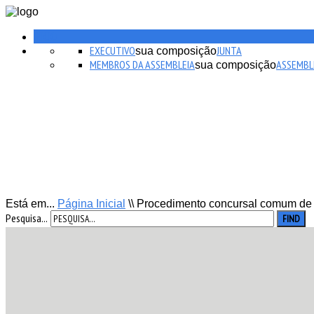
INICIO
EXECUTIVO
JUNTA
sua composição
MEMBROS DA ASSEMBLEIA
ASSEMBL
sua composição
Está em...
Página Inicial
\\
Procedimento concursal comum de 
Pesquisa...
FIND