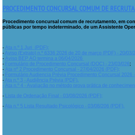
PROCEDIMENTO CONCURSAL COMUM DE RECRUTAM
Procedimento concursal comum de recrutamento, em cont
públicas por tempo indeterminado, de um Assistente Oper
-
Ata n.º 1 Juri (PDF);
-
Aviso (Extrato) n.º 6336 2026 de 20 de março (PDF) - 20/03/
-
Aviso BEP AO termina a 06/04/2026
-
Formulário de Procedimento Concursal (DOC) - 23/03/026
;
-
Ata nº 2 Procedimento Concursal - 27/04/2026 (PDF);
-
Formulário Audiencia Prévia Procedimento Concursal 2026 
-
Ata n.º 3 - Audiência Prévia (PDF).
-
Ata n.º 4 - Avaliação no método prova prática de conhecimen
-
Lista de Ordenação Final - 03/08/2026 (PDF);
-
Ata n.º 5 Lista Resultado Psicológico - 03/08/206 (PDF).